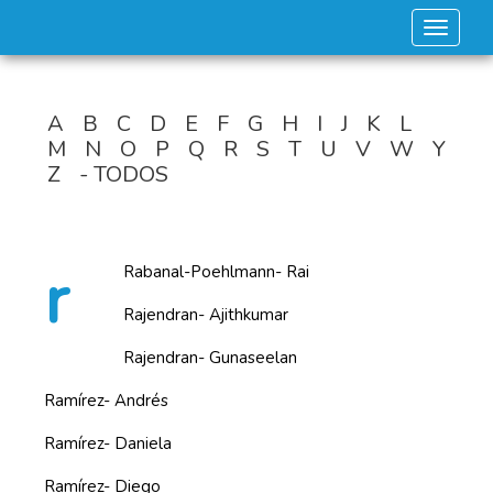
Toggle 
A
B
C
D
E
F
G
H
I
J
K
L
M
N
O
P
Q
R
S
T
U
V
W
Y
Z
- TODOS
r
Rabanal-Poehlmann- Rai
Rajendran- Ajithkumar
Rajendran- Gunaseelan
Ramírez- Andrés
Ramírez- Daniela
Ramírez- Diego