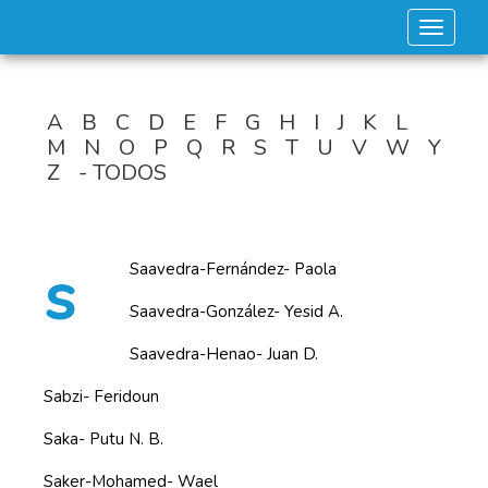
Toggle 
A
B
C
D
E
F
G
H
I
J
K
L
M
N
O
P
Q
R
S
T
U
V
W
Y
Z
- TODOS
s
Saavedra-Fernández- Paola
Saavedra-González- Yesid A.
Saavedra-Henao- Juan D.
Sabzi- Feridoun
Saka- Putu N. B.
Saker-Mohamed- Wael