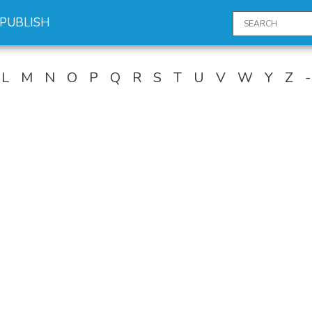
PUBLISH
L
M
N
O
P
Q
R
S
T
U
V
W
Y
Z