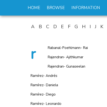
HOME
BROWSE
INFORMATION
A
B
C
D
E
F
G
H
I
J
K
r
Rabanal-Poehlmann- Rai
Rajendran- Ajithkumar
Rajendran- Gunaseelan
Ramírez- Andrés
Ramírez- Daniela
Ramírez- Diego
Ramírez- Leonardo